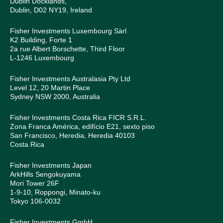
Dublin Docklands,
Dublin, D02 NY19, Ireland
Fisher Investments Luxembourg Sàrl
K2 Building, Forte 1
2a rue Albert Borschette, Third Floor
L-1246 Luxembourg
Fisher Investments Australasia Pty Ltd
Level 12, 20 Martin Place
Sydney NSW 2000, Australia
Fisher Investments Costa Rica FICR S.R.L.
Zona Franca América, edifício E21, sexto piso
San Francisco, Heredia, Heredia 40103
Costa Rica
Fisher Investments Japan
ArkHills Sengokuyama
Mori Tower 26F
1-9-10, Roppongi, Minato-ku
Tokyo 106-0032
Fisher Investments GmbH