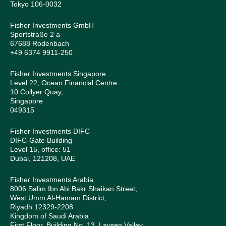
Tokyo 106-0032
Fisher Investments GmbH
Sportstraße 2 a
67688 Rodenbach
+49 6374 9911-250
Fisher Investments Singapore
Level 22, Ocean Financial Centre
10 Collyer Quay,
Singapore
049315
Fisher Investments DIFC
DIFC-Gate Building
Level 15, office: 51
Dubai, 121208, UAE
Fisher Investments Arabia
8006 Salim Ibn Abi Bakr Shaikan Street,
West Umm Al-Hamam District,
Riyadh 12329-2208
Kingdom of Saudi Arabia
First Floor, Building No. 13, Laysen Valley