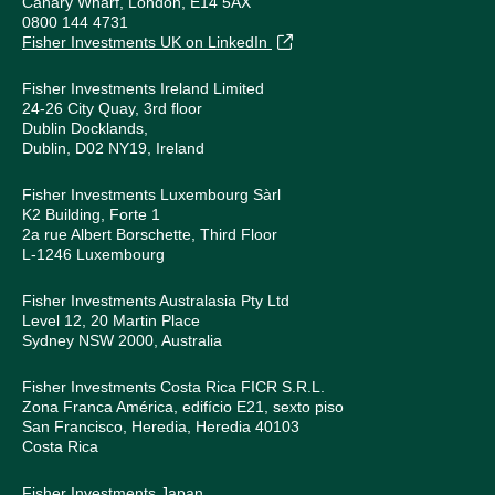
Canary Wharf, London, E14 5AX
0800 144 4731
Fisher Investments UK on LinkedIn
Fisher Investments Ireland Limited
24-26 City Quay, 3rd floor
Dublin Docklands,
Dublin, D02 NY19, Ireland
Fisher Investments Luxembourg Sàrl
K2 Building, Forte 1
2a rue Albert Borschette, Third Floor
L-1246 Luxembourg
Fisher Investments Australasia Pty Ltd
Level 12, 20 Martin Place
Sydney NSW 2000, Australia
Fisher Investments Costa Rica FICR S.R.L.
Zona Franca América, edifício E21, sexto piso
San Francisco, Heredia, Heredia 40103
Costa Rica
Fisher Investments Japan