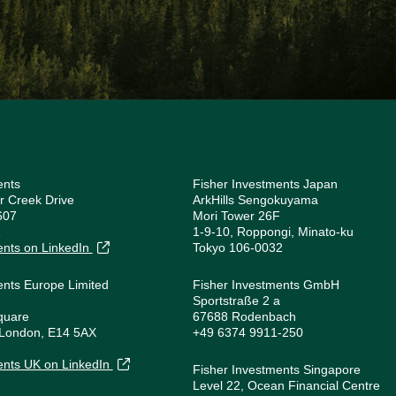
ents
Fisher Investments Japan
r Creek Drive
ArkHills Sengokuyama
607
Mori Tower 26F
1
1-9-10, Roppongi, Minato-ku
ents on LinkedIn
Tokyo 106-0032
ents Europe Limited
Fisher Investments GmbH
Sportstraße 2 a
quare
67688 Rodenbach
 London, E14 5AX
+49 6374 9911-250
1
ents UK on LinkedIn
Fisher Investments Singapore
Level 22, Ocean Financial Centre