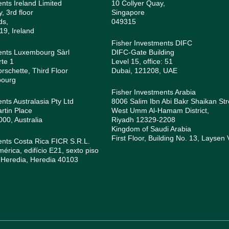
ents Ireland Limited
10 Collyer Quay,
, 3rd floor
Singapore
ds,
049315
19, Ireland
Fisher Investments DIFC
ents Luxembourg Sàrl
DIFC-Gate Building
rte 1
Level 15, office: 51
orschette, Third Floor
Dubai, 121208, UAE
bourg
Fisher Investments Arabia
nts Australasia Pty Ltd
8006 Salim Ibn Abi Bakr Shaikan Str
rtin Place
West Umm Al-Hamam District,
0, Australia
Riyadh 12329-2208
Kingdom of Saudi Arabia
First Floor, Building No. 13, Laysen 
ents Costa Rica FICR S.R.L.
rica, edifício E21, sexto piso
 Heredia, Heredia 40103