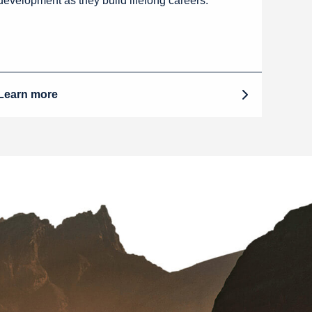
development as they build lifelong careers.
Learn more