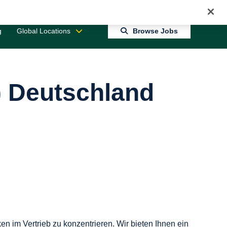
Jobs 0
Connect With Us
Returning Candidate Login
g
Global Locations
Browse Jobs
) Deutschland
ken im Vertrieb zu konzentrieren. Wir bieten Ihnen ein