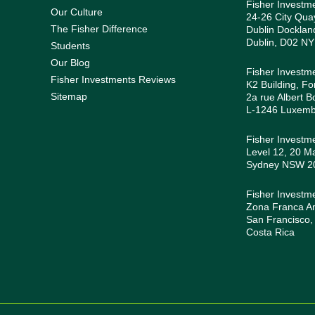
Fisher Investm
Our Culture
24-26 City Quay
The Fisher Difference
Dublin Docklan
Dublin, D02 NY
Students
Our Blog
Fisher Investm
Fisher Investments Reviews
K2 Building, Fo
Sitemap
2a rue Albert B
L-1246 Luxem
Fisher Investme
Level 12, 20 Ma
Sydney NSW 200
Fisher Investm
Zona Franca Amé
San Francisco,
Costa Rica