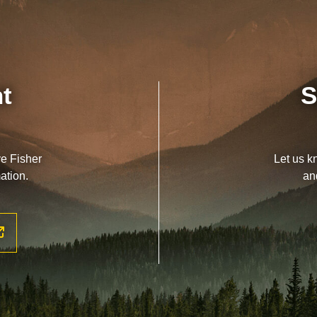
nt
S
ve Fisher
Let us k
ation.
an