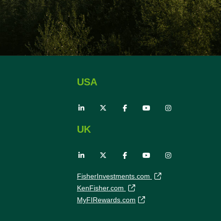
USA
UK
FisherInvestments.com
KenFisher.com
MyFIRewards.com