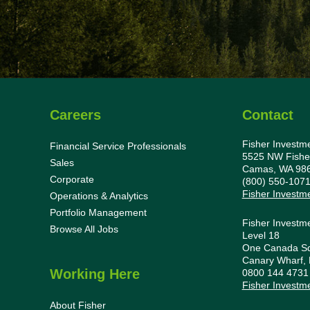
Careers
Contact
Fisher Investm
Financial Service Professionals
5525 NW Fishe
Sales
Camas, WA 98
Corporate
(800) 550-107
Fisher Investm
Operations & Analytics
Portfolio Management
Fisher Investm
Browse All Jobs
Level 18
One Canada S
Canary Wharf,
Working Here
0800 144 473
Fisher Investm
About Fisher