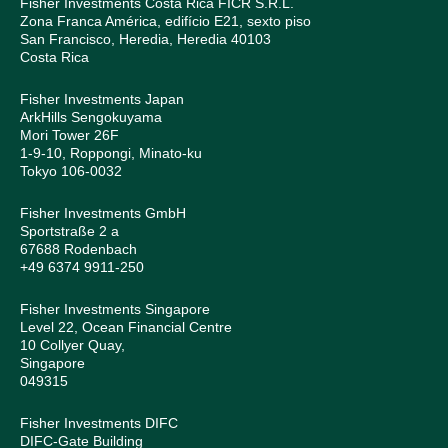
Fisher Investments Costa Rica FICR S.R.L.
Zona Franca América, edifício E21, sexto piso
San Francisco, Heredia, Heredia 40103
Costa Rica
Fisher Investments Japan
ArkHills Sengokuyama
Mori Tower 26F
1-9-10, Roppongi, Minato-ku
Tokyo 106-0032
Fisher Investments GmbH
Sportstraße 2 a
67688 Rodenbach
+49 6374 9911-250
Fisher Investments Singapore
Level 22, Ocean Financial Centre
10 Collyer Quay,
Singapore
049315
Fisher Investments DIFC
DIFC-Gate Building