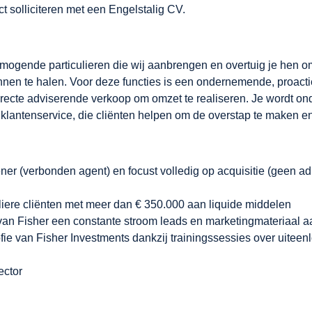
ct solliciteren met een Engelstalig CV.
ermogende particulieren die wij aanbrengen en overtuig je hen 
innen te halen. Voor deze functies is een ondernemende, proactie
irecte adviserende verkoop om omzet te realiseren. Je wordt o
lantenservice, die cliënten helpen om de overstap te maken en
ener (verbonden agent) en focust volledig op acquisitie (geen adm
liere cliënten met meer dan € 350.000 aan liquide middelen
van Fisher een constante stroom leads en marketingmateriaal a
ofie van Fisher Investments dankzij trainingssessies over uitee
ector