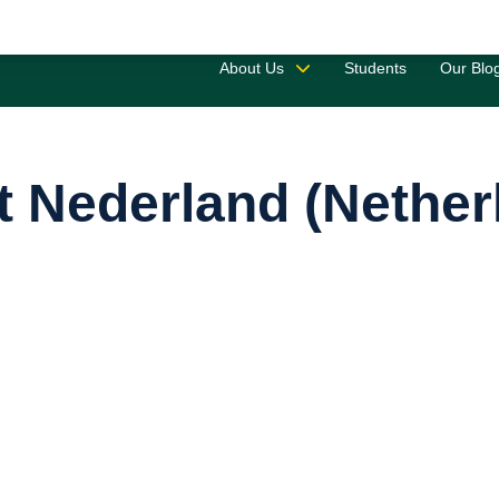
Saved 
About Us
Students
Our Blo
 Nederland (Nether