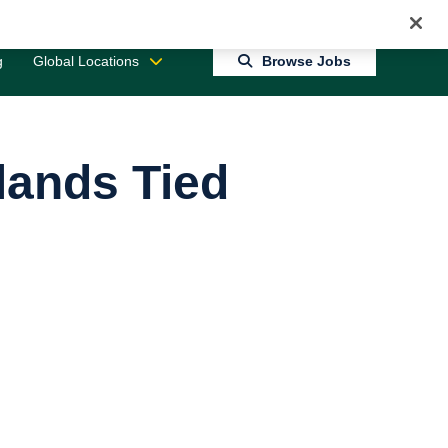
Jobs 0
Connect With Us
Returning Candidate Login
g
Global Locations
Browse Jobs
lands Tied